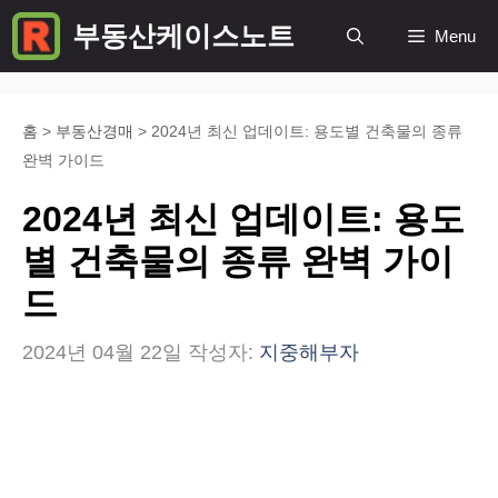
컨
부동산케이스노트
Menu
텐
츠
로
홈
>
부동산경매
>
2024년 최신 업데이트: 용도별 건축물의 종류
완벽 가이드
건
너
2024년 최신 업데이트: 용도
뛰
별 건축물의 종류 완벽 가이
기
드
2024년 04월 22일
작성자:
지중해부자