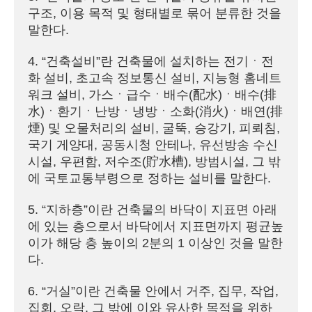
구조, 이용 목적 및 형태별로 묶어 분류한 것을 
말한다.

4. “건축설비”란 건축물에 설치하는 전기ㆍ전
화 설비, 초고속 정보통신 설비, 지능형 홈네트
워크 설비, 가스ㆍ급수ㆍ배수(配水)ㆍ배수(排
水)ㆍ환기ㆍ난방ㆍ냉방ㆍ소화(消火)ㆍ배연(排
煙) 및 오물처리의 설비, 굴뚝, 승강기, 피뢰침, 
국기 게양대, 공동시청 안테나, 유선방송 수신
시설, 우편함, 저수조(貯水槽), 방범시설, 그 밖
에 국토교통부령으로 정하는 설비를 말한다.

5. “지하층”이란 건축물의 바닥이 지표면 아래
에 있는 층으로서 바닥에서 지표면까지 평균높
이가 해당 층 높이의 2분의 1 이상인 것을 말한
다.

6. “거실”이란 건축물 안에서 거주, 집무, 작업, 
집회, 오락, 그 밖에 이와 유사한 목적을 위하