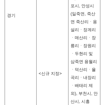
포시, 안성시
(일죽면, 죽산
경기
면 죽산리ㆍ용
설리ㆍ장계리
ㆍ매산리ㆍ장
릉리ㆍ장원리
ㆍ두현리 및
삼죽면 용월리
ㆍ덕산리ㆍ율
<신규 지정>
곡리ㆍ내장리
ㆍ배태리 제
외), 부천시, 안
산시, 시흥