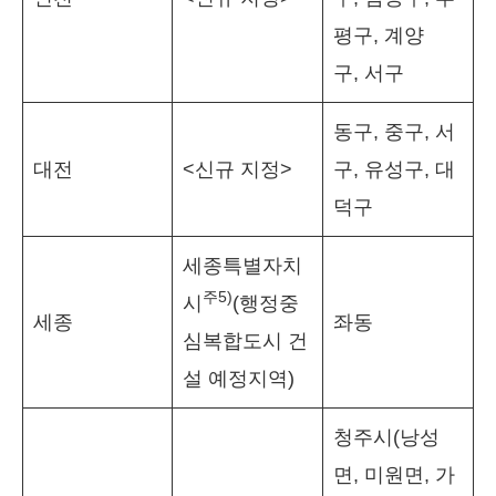
평구, 계양
구, 서구
동구, 중구, 서
대전
<신규 지정>
구, 유성구, 대
덕구
세종특별자치
주
5)
시
(행정중
세종
좌동
심복합도시 건
설 예정지역)
청주시(낭성
면, 미원면, 가