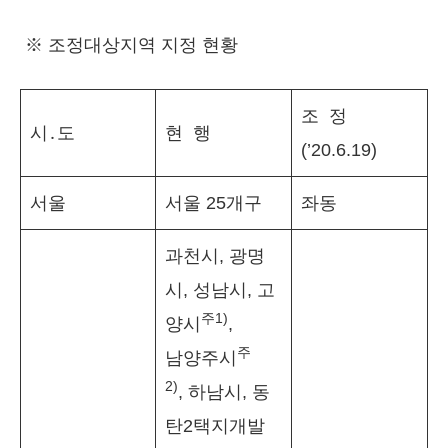
※ 조정대상지역 지정 현황
조 정
시․도
현 행
(’20.6.19)
서울
서울 25개구
좌동
과천시, 광명
시, 성남시, 고
주
1)
양시
,
주
남양주시
2)
, 하남시, 동
탄2택지개발