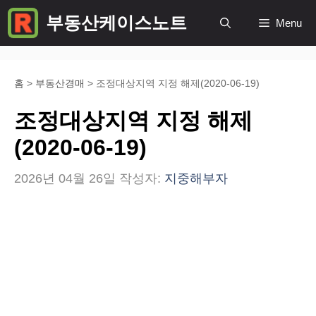
컨
부동산케이스노트
Menu
텐
츠
로
홈
>
부동산경매
>
조정대상지역 지정 해제(2020-06-19)
건
조정대상지역 지정 해제
너
(2020-06-19)
뛰
2026년 04월 26일
작성자:
지중해부자
기