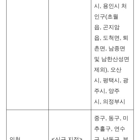
시, 용인시 처
인구(초월
읍, 곤지암
읍, 도척면, 퇴
촌면, 남종면
및 남한산성면
제외), 오산
시, 평택시, 광
주시, 양주
시, 의정부시
중구, 동구, 미
추홀구, 연수
인천
<신규 지정>
구, 남동구, 부