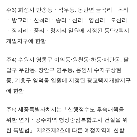
주3) 화성시 반송동ㆍ석우동, 동탄면 금곡리ㆍ목리
ㆍ방교리ㆍ산척리ㆍ송리ㆍ신리ㆍ영천리ㆍ오산리
ㆍ장지리ㆍ중리ㆍ청계리 일원에 지정된 동탄2택지
개발지구에 한함
주4) 수원시 영통구 이의동·원천동·하동·매탄동, 팔
달구 우만동, 장안구 연무동, 용인시 수지구상현
동, 기흥구 영덕동 일원에 지정된 광교택지개발지구
에 한함
주5) 세종특별자치시는「신행정수도 후속대책을
위한 연기ㆍ공주지역 행정중심복합도시 건설을 위
한 특별법」 제2조제2호에 따른 예정지역에 한함