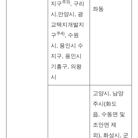
주
3)
지구
, 구리
좌동
시,안양시, 광
교택지개발지
주
4)
구
, 수원
시, 용인시 수
지구, 용인시
기흥구, 의왕
시
고양시, 남양
주시(화도
읍, 수동면 및
조안면 제
외), 화성시, 군