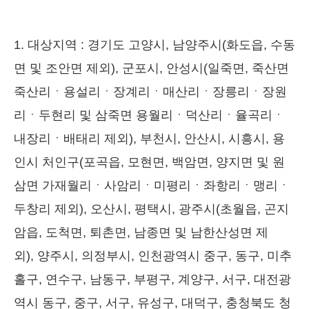
1. 대상지역 : 경기도 고양시, 남양주시(화도읍, 수동
면 및 조안면 제외), 군포시, 안성시(일죽면, 죽산면
죽산리ㆍ용설리ㆍ장계리ㆍ매산리ㆍ장릉리ㆍ장원
리ㆍ두현리 및 삼죽면 용월리ㆍ덕산리ㆍ율곡리ㆍ
내장리ㆍ배태리 제외), 부천시, 안산시, 시흥시, 용
인시 처인구(포곡읍, 모현면, 백암면, 양지면 및 원
삼면 가재월리ㆍ사암리ㆍ미평리ㆍ좌항리ㆍ맹리ㆍ
두창리 제외), 오산시, 평택시, 광주시(초월읍, 곤지
암읍, 도척면, 퇴촌면, 남종면 및 남한산성면 제
외), 양주시, 의정부시, 인천광역시 중구, 동구, 미추
홀구, 연수구, 남동구, 부평구, 계양구, 서구, 대전광
역시 동구, 중구, 서구, 유성구, 대덕구, 충청북도 청