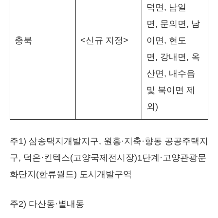
덕면, 남일
면, 문의면, 남
충북
<신규 지정>
이면, 현도
면, 강내면, 옥
산면, 내수읍
및 북이면 제
외)
주1) 삼송택지개발지구, 원흥·지축·향동 공공주택지
구, 덕은·킨텍스(고양국제전시장)1단계·고양관광문
화단지(한류월드) 도시개발구역
주2) 다산동·별내동