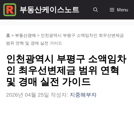
컨
부동산케이스노트
Menu
텐
츠
로
홈
>
부동산경매
>
인천광역시 부평구 소액임차인 최우선변제금
범위 연혁 및 경매 실전 가이드
건
너
인천광역시 부평구 소액임차
뛰
인 최우선변제금 범위 연혁
기
및 경매 실전 가이드
2026년 04월 25일
작성자:
지중해부자