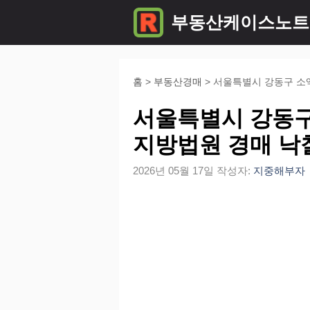
컨
부동산케이스노트
텐
츠
로
홈
>
부동산경매
>
서울특별시 강동구 소
건
서울특별시 강동구
너
지방법원 경매 낙
뛰
2026년 05월 17일
작성자:
지중해부자
기