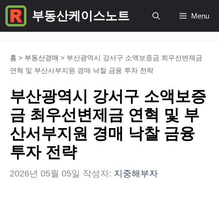
컨
부동산케이스노트
Menu
텐
츠
로
홈
>
부동산경매
>
부산광역시 강서구 소액보증금 최우선변제금
연혁 및 부산서부지원 경매 낙찰 금융 투자 전략
건
너
부산광역시 강서구 소액보증
뛰
금 최우선변제금 연혁 및 부
기
산서부지원 경매 낙찰 금융
투자 전략
2026년 05월 05일
작성자:
지중해부자