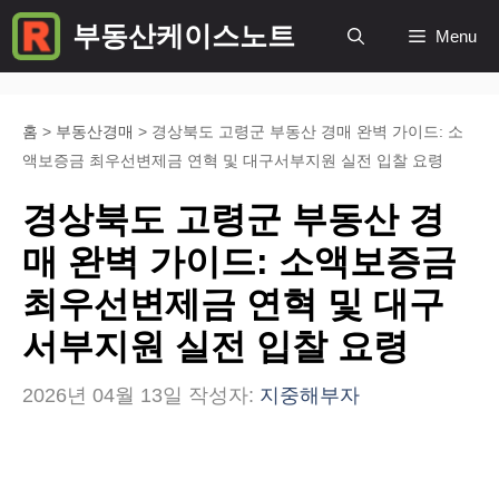
컨
부동산케이스노트
Menu
텐
츠
로
홈
>
부동산경매
>
경상북도 고령군 부동산 경매 완벽 가이드: 소
액보증금 최우선변제금 연혁 및 대구서부지원 실전 입찰 요령
건
너
경상북도 고령군 부동산 경
뛰
매 완벽 가이드: 소액보증금
기
최우선변제금 연혁 및 대구
서부지원 실전 입찰 요령
2026년 04월 13일
작성자:
지중해부자