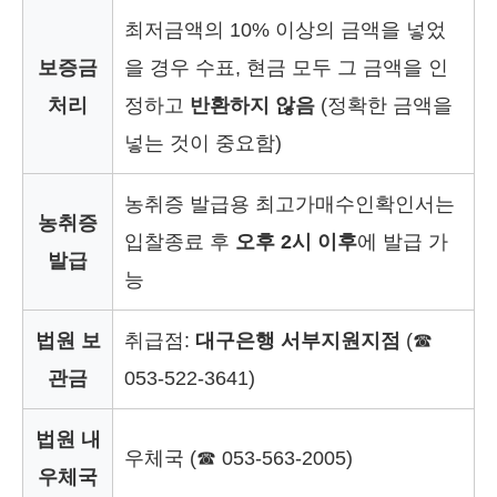
최저금액의 10% 이상의 금액을 넣었
보증금
을 경우 수표, 현금 모두 그 금액을 인
처리
정하고
반환하지 않음
(정확한 금액을
넣는 것이 중요함)
농취증 발급용 최고가매수인확인서는
농취증
입찰종료 후
오후 2시 이후
에 발급 가
발급
능
법원 보
취급점:
대구은행 서부지원지점
(☎
관금
053-522-3641)
법원 내
우체국 (☎ 053-563-2005)
우체국