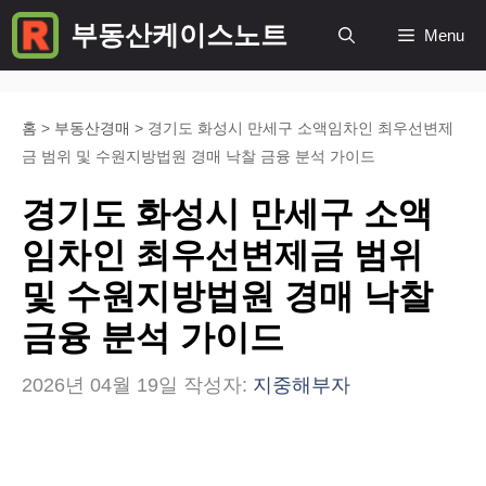
컨
부동산케이스노트
Menu
텐
츠
로
홈
>
부동산경매
>
경기도 화성시 만세구 소액임차인 최우선변제
금 범위 및 수원지방법원 경매 낙찰 금융 분석 가이드
건
너
경기도 화성시 만세구 소액
뛰
임차인 최우선변제금 범위
기
및 수원지방법원 경매 낙찰
금융 분석 가이드
2026년 04월 19일
작성자:
지중해부자