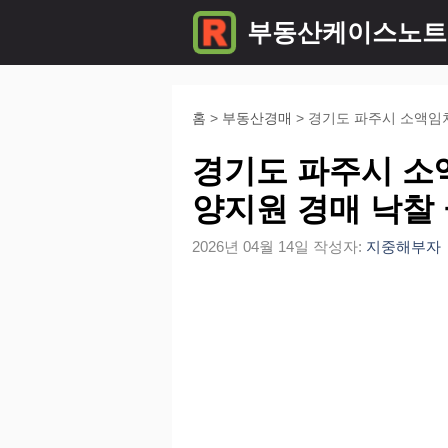
컨
부동산케이스노트
텐
츠
로
홈
>
부동산경매
>
경기도 파주시 소액임
건
경기도 파주시 소
너
양지원 경매 낙찰
뛰
2026년 04월 14일
작성자:
지중해부자
기