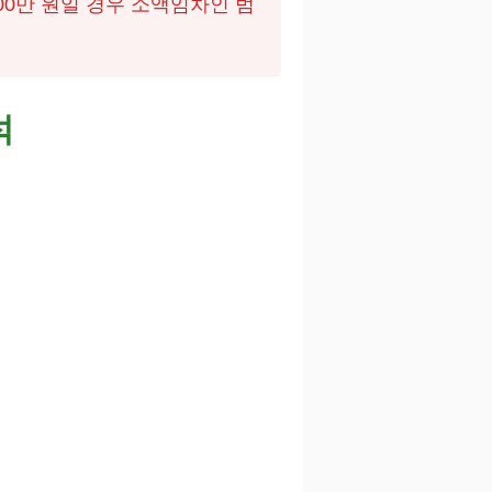
00만 원일 경우 소액임차인 범
석