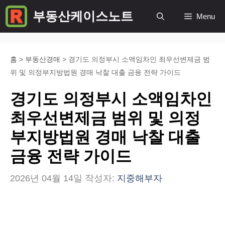
컨
부동산케이스노트
Menu
텐
츠
로
홈
>
부동산경매
>
경기도 의정부시 소액임차인 최우선변제금 범
위 및 의정부지방법원 경매 낙찰 대출 금융 전략 가이드
건
너
경기도 의정부시 소액임차인
뛰
최우선변제금 범위 및 의정
기
부지방법원 경매 낙찰 대출
금융 전략 가이드
2026년 04월 14일
작성자:
지중해부자