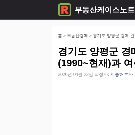
컨
부동산케이스노트
텐
츠
로
홈
>
부동산경매
>
경기도 양평군 경매 완
건
경기도 양평군 경
너
(1990~현재)과
뛰
2026년 04월 23일
작성자:
지중해부자
기