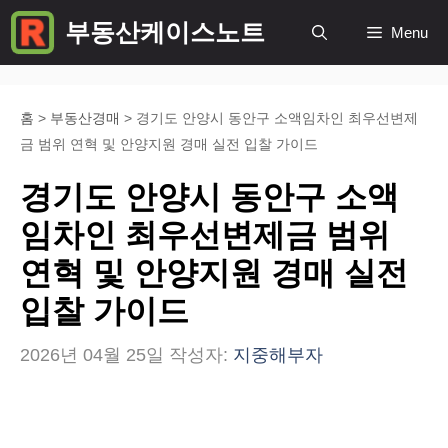
컨
부동산케이스노트
Menu
텐
츠
로
홈
>
부동산경매
>
경기도 안양시 동안구 소액임차인 최우선변제
금 범위 연혁 및 안양지원 경매 실전 입찰 가이드
건
너
경기도 안양시 동안구 소액
뛰
임차인 최우선변제금 범위
기
연혁 및 안양지원 경매 실전
입찰 가이드
2026년 04월 25일
작성자:
지중해부자