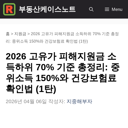
컨
부동산케이스노트
Menu
텐
츠
로
홈
>
지원금
>
2026 고유가 피해지원금 소득하위 70% 기준 총정
리: 중위소득 150%와 건강보험료 확인법 (1탄)
건
너
2026 고유가 피해지원금 소
뛰
득하위 70% 기준 총정리: 중
기
위소득 150%와 건강보험료
확인법 (1탄)
2026년 04월 06일
작성자:
지중해부자