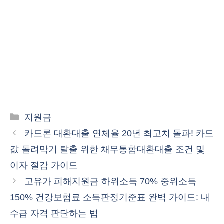
카
지원금
테
카드론 대환대출 연체율 20년 최고치 돌파! 카드
고
값 돌려막기 탈출 위한 채무통합대환대출 조건 및
리
이자 절감 가이드
고유가 피해지원금 하위소득 70% 중위소득
150% 건강보험료 소득판정기준표 완벽 가이드: 내
수급 자격 판단하는 법