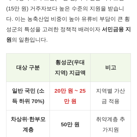
(15만 원) 거주자보다 높은 수준의 지원을 받습니
다. 이는 농축산업 비중이 높아 유류비 부담이 큰 횡
성군의 특성을 고려한 정책적 배려이자
서민금융 지
원
의 일환입니다.
횡성군(우대
대상 구분
비고
지역) 지급액
일반 국민 (소
20만 원 ~ 25
지역별 가산
득 하위 70%)
만 원
금 적용
차상위·한부모
취약계층 추
50만 원
계층
가지원