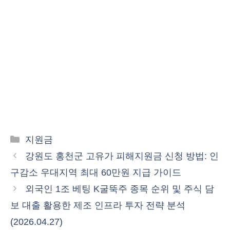
카
지원금
테
강원도 홍천군 고유가 피해지원금 신청 방법: 인
고
구감소 우대지역 최대 60만원 지급 가이드
리
외국인 1조 베팅 K굴뚝주 종목 순위 및 주식 담
보 대출 활용한 제조 인프라 투자 전략 분석
(2026.04.27)