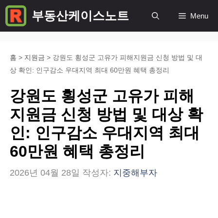
컨
부동산케이스노트
Menu
텐
츠
로
홈
>
지원금
>
강원도 횡성군 고유가 피해지원금 신청 방법 및 대
상 확인: 인구감소 우대지역 최대 60만원 혜택 총정리
건
너
강원도 횡성군 고유가 피해
뛰
지원금 신청 방법 및 대상 확
기
인: 인구감소 우대지역 최대
60만원 혜택 총정리
2026년 04월 28일
작성자:
지중해부자