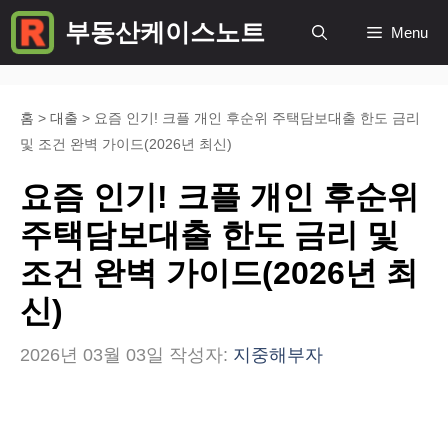
컨
부동산케이스노트
Menu
텐
츠
로
홈
>
대출
>
요즘 인기! 크플 개인 후순위 주택담보대출 한도 금리
및 조건 완벽 가이드(2026년 최신)
건
너
요즘 인기! 크플 개인 후순위
뛰
주택담보대출 한도 금리 및
기
조건 완벽 가이드(2026년 최
신)
2026년 03월 03일
작성자:
지중해부자