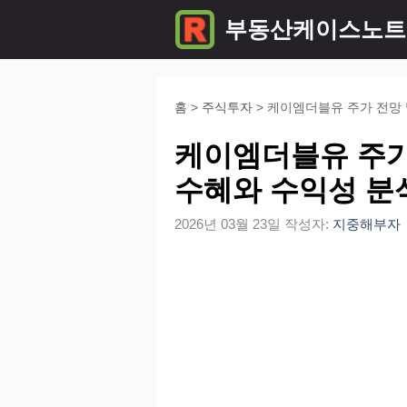
컨
부동산케이스노트
텐
츠
로
홈
>
주식투자
>
케이엠더블유 주가 전망 및
건
케이엠더블유 주가 
너
수혜와 수익성 분
뛰
2026년 03월 23일
작성자:
지중해부자
기