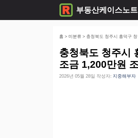
컨
부동산케이스노트
텐
츠
로
홈
>
미분류
>
충청북도 청주시 흥덕구 청
건
충청북도 청주시 
너
조금 1,200만원 
뛰
2026년 05월 28일
작성자:
지중해부자
기