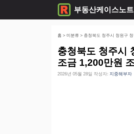
컨
부동산케이스노트
텐
츠
로
홈
>
미분류
>
충청북도 청주시 청원구 청
건
충청북도 청주시 
너
조금 1,200만원 
뛰
2026년 05월 28일
작성자:
지중해부자
기