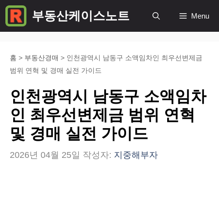
컨
부동산케이스노트
Menu
텐
츠
로
홈
>
부동산경매
>
인천광역시 남동구 소액임차인 최우선변제금
범위 연혁 및 경매 실전 가이드
건
너
인천광역시 남동구 소액임차
뛰
인 최우선변제금 범위 연혁
기
및 경매 실전 가이드
2026년 04월 25일
작성자:
지중해부자