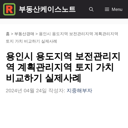
컨
부동산케이스노트
Menu
텐
츠
로
홈
>
부동산경매
>
용인시 용도지역 보전관리지역 계획관리지역
토지 가치 비교하기 실제사례
건
너
용인시 용도지역 보전관리지
뛰
역 계획관리지역 토지 가치
기
비교하기 실제사례
2024년 04월 24일
작성자:
지중해부자