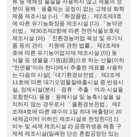
류 등 액체성 물질을 사용하지 않고 제품의 성
분이 용해ㆍ용출되는 공정이 없는 고체성 화학
제품 제조시설 (나) 「화장품법」 제2조제3호
에 따른 유기농화장품 제조시설 (다) 「농약관
리법」 제30조제2항에 따른 천연식물보호제 
제조시설 (라) 「친환경농어업 육성 및 유기식
품 등의 관리ㆍ지원에 관한 법률」 제2조제6
호에 따른 유기농어업자재 제조시설 (마) 동ㆍ
식물 등 생물을 기원(起源)으로 하는 산물(이하 
“천연물”이라 한다)에서 추출된 재료를 사용하
는 다음의 시설[「대기환경보전법」 제2조제
11호에 따른 대기오염물질배출시설 중 반응시
설, 정제시설(분리ㆍ증류ㆍ추출ㆍ여과 시설을 
포함한다), 용융ㆍ용해시설 및 농축시설을 설
치하지 않는 경우로서 「물환경보전법」 제2
조제4호에 따른 폐수의 1일 최대 배출량이 20
세제곱미터 이하인 제조시설로 한정한다] 1) 
비누 및 세제 제조시설 2) 공중위생용 해충 구
제제 제조시설(밀폐된 단순 혼합공정만 있는 