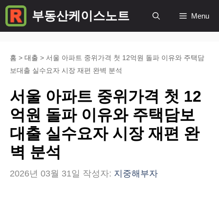
컨
부동산케이스노트
Menu
텐
츠
로
홈
>
대출
>
서울 아파트 중위가격 첫 12억원 돌파 이유와 주택담
보대출 실수요자 시장 재편 완벽 분석
건
너
서울 아파트 중위가격 첫 12
뛰
억원 돌파 이유와 주택담보
기
대출 실수요자 시장 재편 완
벽 분석
2026년 03월 31일
작성자:
지중해부자