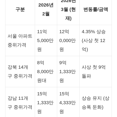
2026년
2026년
구분
3월 (현
변동률/금액
2월
재)
11억
12억
4.35% 상승
서울 아파트
5,000만
0,000만
(사상 첫 12
중위가격
원
원
억)
8억
9억
강북 14개
사상 첫 9억
8,000만
1,333만
구 중위가격
돌파
원대
원
15억
15억
강남 11개
상승 유지 (상
1,333만
4,333만
구 중위가격
승폭 둔화)
원
원