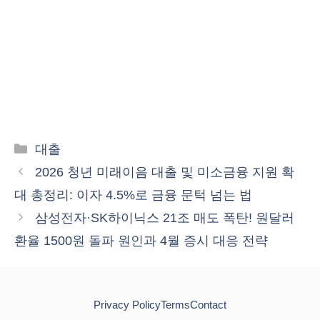
카
대출
테
2026 청년 미래이음 대출 및 미소금융 지원 확
고
대 총정리: 이자 4.5%로 금융 문턱 넘는 법
리
삼성전자·SK하이닉스 21조 매도 폭탄! 원달러
환율 1500원 돌파 원인과 4월 증시 대응 전략
Privacy Policy
Terms
Contact