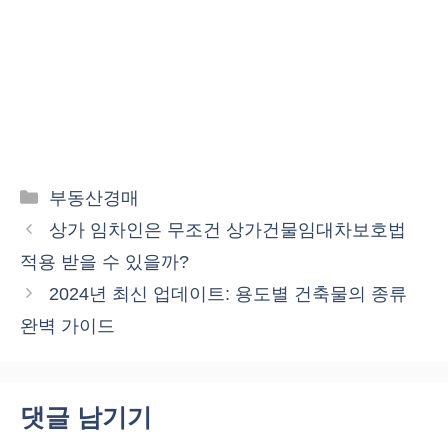
카
부동산경매
테
상가 임차인은 무조건 상가건물임대차보호법
고
적용 받을 수 있을까?
리
2024년 최신 업데이트: 용도별 건축물의 종류
완벽 가이드
댓글 남기기