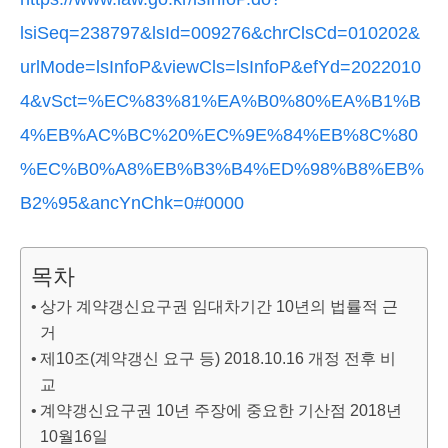
lsiSeq=238797&lsId=009276&chrClsCd=010202&
urlMode=lsInfoP&viewCls=lsInfoP&efYd=2022010
4&vSct=%EC%83%81%EA%B0%80%EA%B1%B
4%EB%AC%BC%20%EC%9E%84%EB%8C%80
%EC%B0%A8%EB%B3%B4%ED%98%B8%EB%
B2%95&ancYnChk=0#0000
목차
상가 계약갱신요구권 임대차기간 10년의 법률적 근
거
제10조(계약갱신 요구 등) 2018.10.16 개정 전후 비
교
계약갱신요구권 10년 주장에 중요한 기산점 2018년
10월16일