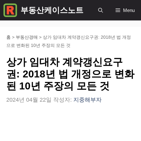
컨
부동산케이스노트
Menu
텐
츠
로
홈
>
부동산경매
>
상가 임대차 계약갱신요구권: 2018년 법 개정
으로 변화된 10년 주장의 모든 것
건
너
상가 임대차 계약갱신요구
뛰
권: 2018년 법 개정으로 변화
기
된 10년 주장의 모든 것
2024년 04월 22일
작성자:
지중해부자