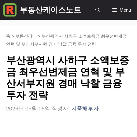
컨
부동산케이스노트
Menu
텐
츠
로
홈
>
부동산경매
>
부산광역시 사하구 소액보증금 최우선변제금
연혁 및 부산서부지원 경매 낙찰 금융 투자 전략
건
너
부산광역시 사하구 소액보증
뛰
금 최우선변제금 연혁 및 부
기
산서부지원 경매 낙찰 금융
투자 전략
2026년 05월 05일
작성자:
지중해부자