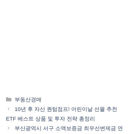
카
부동산경매
테
10년 후 자산 퀀텀점프! 어린이날 선물 추천
고
ETF 베스트 상품 및 투자 전략 총정리
리
부산광역시 서구 소액보증금 최우선변제금 연