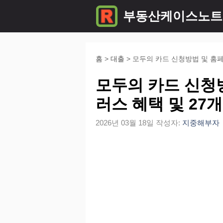
컨
부동산케이스노트
텐
츠
로
홈
>
대출
>
모두의 카드 신청방법 및 홈페이
건
모두의 카드 신청방
너
러스 혜택 및 27개
뛰
2026년 03월 18일
작성자:
지중해부자
기