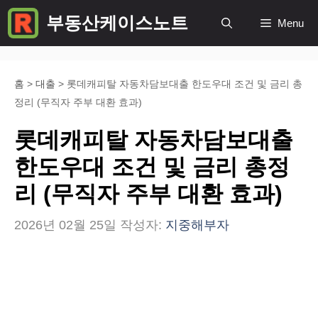
컨
부동산케이스노트
Menu
텐
츠
로
홈
>
대출
>
롯데캐피탈 자동차담보대출 한도우대 조건 및 금리 총
정리 (무직자 주부 대환 효과)
건
너
롯데캐피탈 자동차담보대출
뛰
한도우대 조건 및 금리 총정
기
리 (무직자 주부 대환 효과)
2026년 02월 25일
작성자:
지중해부자