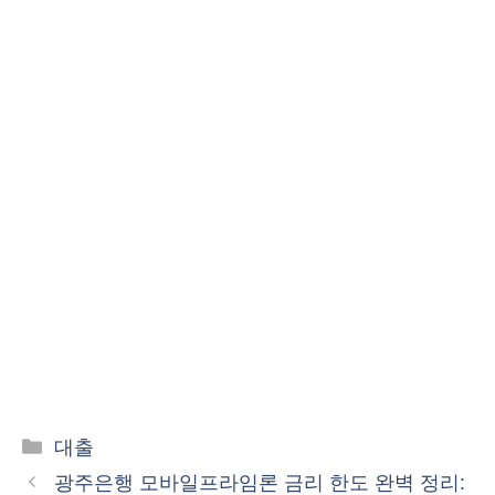
카
대출
테
광주은행 모바일프라임론 금리 한도 완벽 정리: