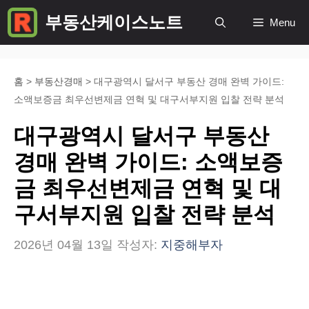
컨
부동산케이스노트
Menu
텐
츠
로
홈
>
부동산경매
>
대구광역시 달서구 부동산 경매 완벽 가이드:
소액보증금 최우선변제금 연혁 및 대구서부지원 입찰 전략 분석
건
너
대구광역시 달서구 부동산
뛰
경매 완벽 가이드: 소액보증
기
금 최우선변제금 연혁 및 대
구서부지원 입찰 전략 분석
2026년 04월 13일
작성자:
지중해부자