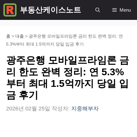
컨
부동산케이스노트
Menu
텐
츠
로
홈
>
대출
>
광주은행 모바일프라임론 금리 한도 완벽 정리: 연
5.3%부터 최대 1.5억까지 당일 입금 후기
건
너
광주은행 모바일프라임론 금
뛰
리 한도 완벽 정리: 연 5.3%
기
부터 최대 1.5억까지 당일 입
금 후기
2026년 02월 25일
작성자:
지중해부자