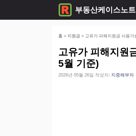
컨
부동산케이스노트
텐
츠
로
홈
>
지원금
>
고유가 피해지원금 사용가능한
건
고유가 피해지원금
너
5월 기준)
뛰
2026년 05월 26일
작성자:
지중해부자
기