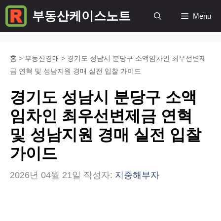
컨
부동산케이스노트
Menu
텐
츠
로
홈
>
부동산경매
>
경기도 성남시 분당구 소액임차인 최우선변제
금 연혁 및 성남지원 경매 실전 입찰 가이드
건
너
경기도 성남시 분당구 소액
뛰
임차인 최우선변제금 연혁
기
및 성남지원 경매 실전 입찰
가이드
2026년 04월 21일
작성자:
지중해부자