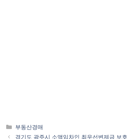
카
부동산경매
테
경기도 광주시 소액임차인 최우선변제금 보호