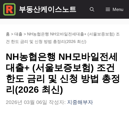
컨
부동산케이스노트
Menu
텐
츠
로
홈
>
대출
>
NH농협은행 NH모바일전세대출+ (서울보증보험) 조
건 한도 금리 및 신청 방법 총정리(2026 최신)
건
너
NH농협은행 NH모바일전세
뛰
대출+ (서울보증보험) 조건
기
한도 금리 및 신청 방법 총정
리(2026 최신)
2026년 03월 06일
작성자:
지중해부자