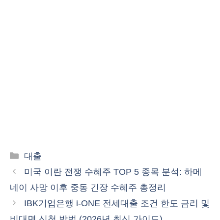
카
대출
테
미국 이란 전쟁 수혜주 TOP 5 종목 분석: 하메
고
네이 사망 이후 중동 긴장 수혜주 총정리
리
IBK기업은행 i-ONE 전세대출 조건 한도 금리 및
비대면 신청 방법 (2026년 최신 가이드)