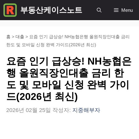
컨
부동산케이스노트
Menu
텐
츠
로
홈
>
대출
>
요즘 인기 급상승! NH농협은행 올원직장인대출 금리
한도 및 모바일 신청 완벽 가이드(2026년 최신)
건
너
요즘 인기 급상승! NH농협은
뛰
행 올원직장인대출 금리 한
기
도 및 모바일 신청 완벽 가이
드(2026년 최신)
2026년 02월 25일
작성자:
지중해부자