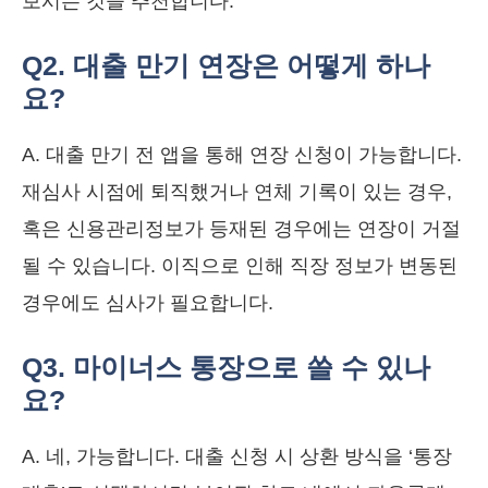
보시는 것을 추천합니다.
Q2. 대출 만기 연장은 어떻게 하나
요?
A. 대출 만기 전 앱을 통해 연장 신청이 가능합니다.
재심사 시점에 퇴직했거나 연체 기록이 있는 경우,
혹은 신용관리정보가 등재된 경우에는 연장이 거절
될 수 있습니다. 이직으로 인해 직장 정보가 변동된
경우에도 심사가 필요합니다.
Q3. 마이너스 통장으로 쓸 수 있나
요?
A. 네, 가능합니다. 대출 신청 시 상환 방식을 ‘통장