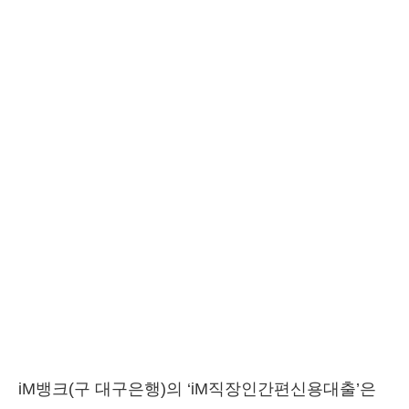
iM뱅크(구 대구은행)의 ‘iM직장인간편신용대출’은