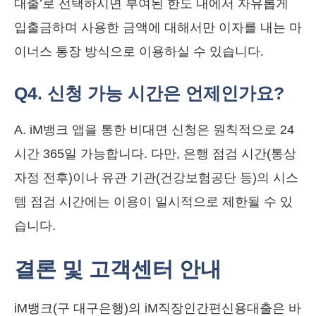
대출’로 선택하시면 부여된 한도 내에서 자유롭게
입출금하며 사용한 금액에 대해서만 이자를 내는 마
이너스 통장 방식으로 이용하실 수 있습니다.
Q4. 신청 가능 시간은 언제인가요?
A. iM뱅크 앱을 통한 비대면 신청은 원칙적으로 24
시간 365일 가능합니다. 다만, 은행 점검 시간(통상
자정 전후)이나 유관 기관(건강보험공단 등)의 시스
템 점검 시간에는 이용이 일시적으로 제한될 수 있
습니다.
결론 및 고객센터 안내
iM뱅크(구 대구은행)의 iM직장인간편신용대출은 바