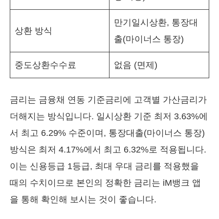
만기일시상환, 통장대
상환 방식
출(마이너스 통장)
중도상환수수료
없음 (면제)
금리는 금융채 연동 기준금리에 고객별 가산금리가
더해지는 방식입니다. 일시상환 기준 최저 3.63%에
서 최고 6.29% 수준이며, 통장대출(마이너스 통장)
방식은 최저 4.17%에서 최고 6.32%로 적용됩니다.
이는 신용등급 1등급, 최대 우대 금리를 적용했을
때의 수치이므로 본인의 정확한 금리는 iM뱅크 앱
을 통해 확인해 보시는 것이 좋습니다.