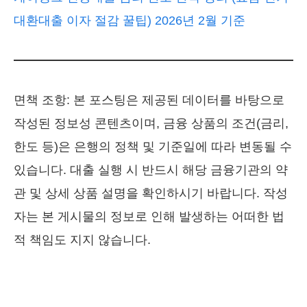
대환대출 이자 절감 꿀팁) 2026년 2월 기준
면책 조항: 본 포스팅은 제공된 데이터를 바탕으로
작성된 정보성 콘텐츠이며, 금융 상품의 조건(금리,
한도 등)은 은행의 정책 및 기준일에 따라 변동될 수
있습니다. 대출 실행 시 반드시 해당 금융기관의 약
관 및 상세 상품 설명을 확인하시기 바랍니다. 작성
자는 본 게시물의 정보로 인해 발생하는 어떠한 법
적 책임도 지지 않습니다.