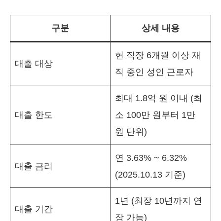
구분
상세 내용
현 직장 6개월 이상 재
대출 대상
직 중인 성인 근로자
최대 1.8억 원 이내 (최
대출 한도
소 100만 원부터 1만
원 단위)
연 3.63% ~ 6.32%
대출 금리
(2025.10.13 기준)
1년 (최장 10년까지 연
대출 기간
장 가능)