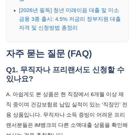
[2026년 필독] 청년 미래이음 대출 및 미소
금융 3종 출시: 4.5% 저금리 정부지원 대출
자격 및 신청방법 총정리
자주 묻는 질문 (FAQ)
Q1. 무직자나 프리랜서도 신청할 수
있나요?
A. 아쉽게도 본 상품은 현 직장에서 6개월 이상 재
직 중이며 건강보험료 납입 실적이 있는 ‘직장인’ 전
용 상품입니다. 무직자나 소득 증빙이 어려운 프리
랜서분들은 iM뱅크의 다른 소액대출 상품을 확인해