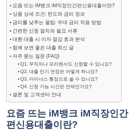
요즘 뜨는 iM뱅크 iM직장인간편신용대출이란?
상품 상세 조건: 한도와 금리 정보
금리를 낮추는 꿀팁: 우대 금리 적용 방법
간편한 신청 절차와 필요 서류
대환 대출 시 이자 절감 효과 분석
함께 보면 좋은 대출 최신 글
자주 묻는 질문 (FAQ)
Q1. 무직자나 프리랜서도 신청할 수 있나요?
Q2. 대출 만기 연장은 어떻게 하나요?
Q3. 마이너스 통장으로 쓸 수 있나요?
Q4. 신청 가능 시간은 언제인가요?
결론 및 고객센터 안내
요즘 뜨는 iM뱅크 iM직장인간
편신용대출이란?