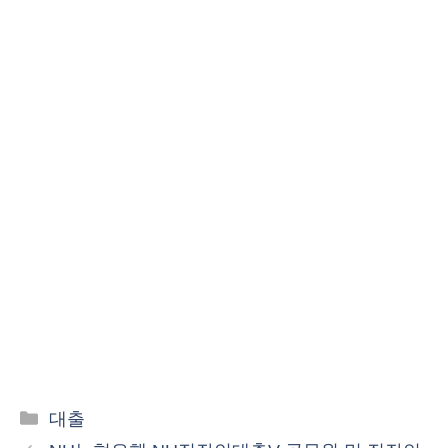
카
대출
테