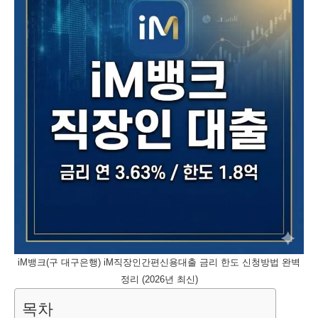
iM뱅크(구 대구은행) iM직장인간편신용대출 금리 한도 신청방법 완벽
정리 (2026년 최신)
목차