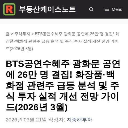
컨
부동산케이스노트
Menu
텐
츠
로
홈
>
주식투자
>
BTS공연수혜주 광화문 공연에 26만 명 결집! 화
장품·백화점 관련주 급등 분석 및 주식 투자 실적 개선 전망 가이
건
드(2026년 3월)
너
BTS공연수혜주 광화문 공연
뛰
에 26만 명 결집! 화장품·백
기
화점 관련주 급등 분석 및 주
식 투자 실적 개선 전망 가이
드(2026년 3월)
2026년 03월 21일
작성자:
지중해부자