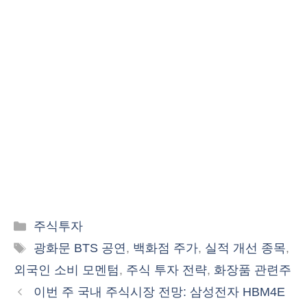
카
주식투자
테
태
광화문 BTS 공연
,
백화점 주가
,
실적 개선 종목
,
고
그
외국인 소비 모멘텀
,
주식 투자 전략
,
화장품 관련주
리
이번 주 국내 주식시장 전망: 삼성전자 HBM4E