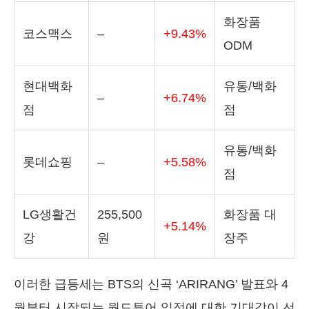
화장품
코스맥스
–
+9.43%
ODM
현대백화
유통/백화
–
+6.74%
점
점
유통/백화
롯데쇼핑
–
+5.58%
점
LG생활건
255,500
화장품 대
+5.14%
강
원
장주
이러한 급등세는 BTS의 신곡 ‘ARIRANG’ 발표와 4
월부터 시작되는 월드투어 일정에 대한 기대감이 선