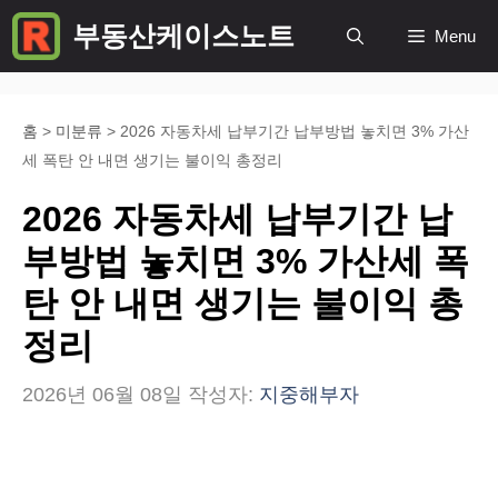
컨
부동산케이스노트
Menu
텐
츠
로
홈
>
미분류
>
2026 자동차세 납부기간 납부방법 놓치면 3% 가산
세 폭탄 안 내면 생기는 불이익 총정리
건
너
2026 자동차세 납부기간 납
뛰
부방법 놓치면 3% 가산세 폭
기
탄 안 내면 생기는 불이익 총
정리
2026년 06월 08일
작성자:
지중해부자