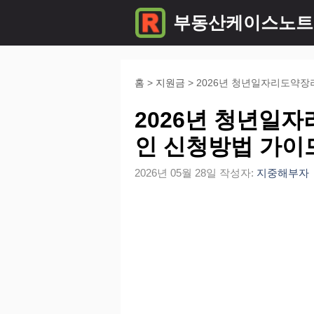
컨
부동산케이스노트
텐
츠
로
홈
>
지원금
>
2026년 청년일자리도약장
건
2026년 청년일자
너
인 신청방법 가이
뛰
2026년 05월 28일
작성자:
지중해부자
기