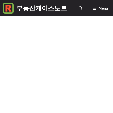
컨
부동산케이스노트
Menu
텐
츠
로
건
너
뛰
기