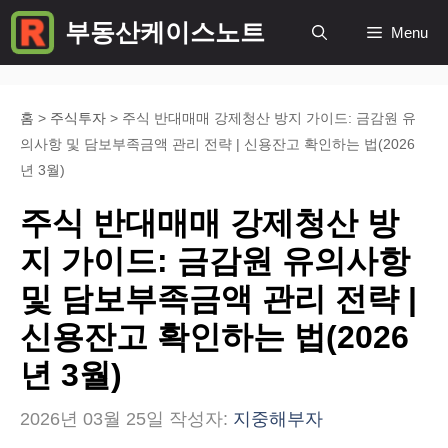
컨
부동산케이스노트
Menu
텐
츠
로
홈
>
주식투자
>
주식 반대매매 강제청산 방지 가이드: 금감원 유
의사항 및 담보부족금액 관리 전략 | 신용잔고 확인하는 법(2026
건
년 3월)
너
주식 반대매매 강제청산 방
뛰
지 가이드: 금감원 유의사항
기
및 담보부족금액 관리 전략 |
신용잔고 확인하는 법(2026
년 3월)
2026년 03월 25일
작성자:
지중해부자