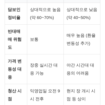
담보인
상대적으로 높음
상대적으로 낮음
정비율
(약 60~70%)
(약 40~50%)
반대매
매우 높음 (환율
매 위험
보통
변동성 추가)
도
가격 변
장중 실시간 대
야간 시간대 대
동성 대
응 가능
응의 어려움
응
청산 시
익영업일 오전 9
현지 장 개시 시
점
시 전후
점 등 상이