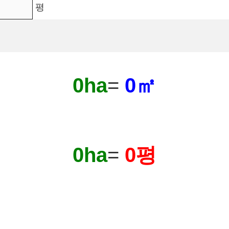
평
0ha
=
0㎡
0ha
=
0평