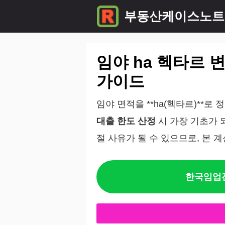
컨
부동산케이스노트
텐
츠
임야 ha 헥타르 
로
건
가이드
너
임야 면적을 **ha(헥타르)**로
뛰
대출 한도 산정
시 가장 기초가 
기
절 사유가 될 수 있으므로, 본 
한국임업진