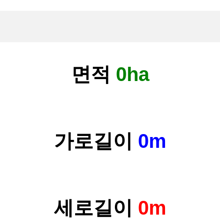
면적
0ha
가로길이
0m
세로길이
0m