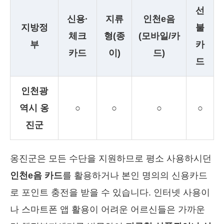
선
신용·
지류
인천e음
지방정
불
체크
형(종
(모바일/카
부
카
카드
이)
드)
드
인천광
역시 옹
○
○
○
○
진군
옹진군은 모든 수단을 지원하므로 평소 사용하시던
인천e음 카드
를 활용하거나 본인 명의의 신용카드
로 포인트 충전을 받을 수 있습니다. 인터넷 사용이
나 스마트폰 앱 활용이 어려운 어르신들은 가까운