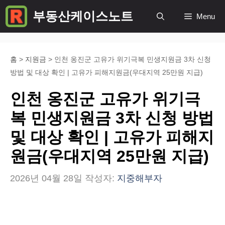
컨
부동산케이스노트
Menu
텐
츠
로
홈
>
지원금
>
인천 옹진군 고유가 위기극복 민생지원금 3차 신청
방법 및 대상 확인 | 고유가 피해지원금(우대지역 25만원 지급)
건
너
인천 옹진군 고유가 위기극
뛰
복 민생지원금 3차 신청 방법
기
및 대상 확인 | 고유가 피해지
원금(우대지역 25만원 지급)
2026년 04월 28일
작성자:
지중해부자