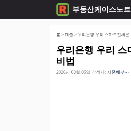
컨
부동산케이스노트
텐
츠
로
홈
>
대출
>
우리은행 우리 스마트전세론 
건
우리은행 우리 스
너
비법
뛰
2026년 03월 05일
작성자:
지중해부자
기