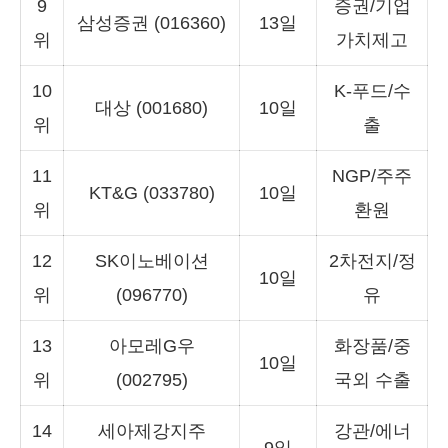
9
증권/기업
삼성증권 (016360)
13일
위
가치제고
10
K-푸드/수
대상 (001680)
10일
위
출
11
NGP/주주
KT&G (033780)
10일
위
환원
12
SK이노베이션
2차전지/정
10일
위
(096770)
유
13
아모레G우
화장품/중
10일
위
(002795)
국외 수출
14
세아제강지주
강관/에너
9일