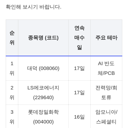
확인해 보시기 바랍니다.
연속
순
종목명 (코드)
매수
주요 테마
위
일
1
AI 반도
대덕 (008060)
17일
위
체/PCB
2
LS에코에너지
전력망/희
17일
위
(229640)
토류
3
롯데정밀화학
암모니아/
16일
위
(004000)
스페셜티