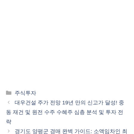
카
주식투자
테
대우건설 주가 전망 19년 만의 신고가 달성! 중
고
동 재건 및 원전 수주 수혜주 심층 분석 및 투자 전
리
략
경기도 양평군 경매 완벽 가이드: 소액임차인 최