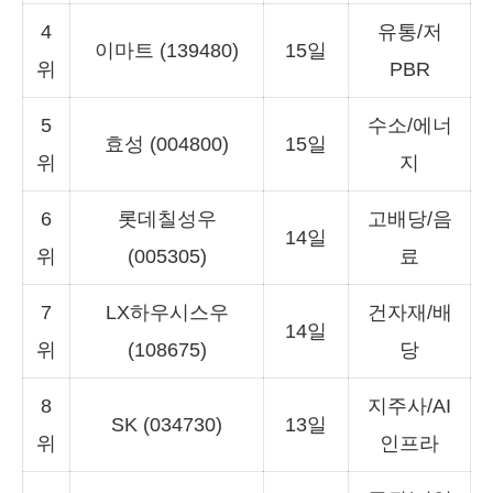
4
유통/저
이마트 (139480)
15일
위
PBR
5
수소/에너
효성 (004800)
15일
위
지
6
롯데칠성우
고배당/음
14일
위
(005305)
료
7
LX하우시스우
건자재/배
14일
위
(108675)
당
8
지주사/AI
SK (034730)
13일
위
인프라