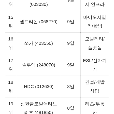
위
(003030)
지 인프라
15
바이오시밀
셀트리온 (068270)
9일
위
러/합병
16
모빌리티/
쏘카 (403550)
9일
위
플랫폼
17
ESL/전자기
솔루엠 (248070)
9일
위
기
18
건설/개발
HDC (012630)
8일
위
사업
19
신한글로벌액티브
리츠/부동
8일
위
리츠 (481850)
산