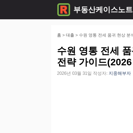
컨
부동산케이스노트
텐
츠
로
홈
>
대출
>
수원 영통 전세 품귀 현상 분석
건
수원 영통 전세 품
너
전략 가이드(2026
뛰
2026년 03월 31일
작성자:
지중해부자
기