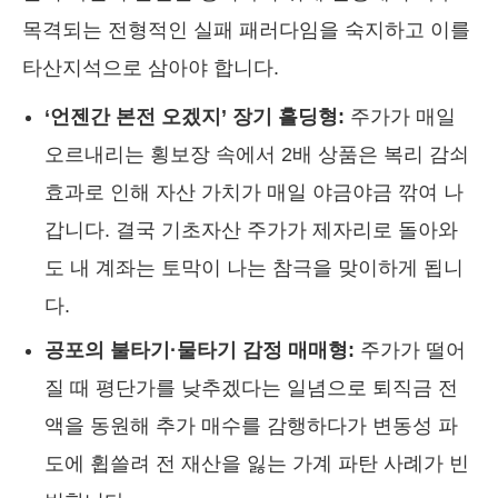
목격되는 전형적인 실패 패러다임을 숙지하고 이를
타산지석으로 삼아야 합니다.
‘언젠간 본전 오겠지’ 장기 홀딩형:
주가가 매일
오르내리는 횡보장 속에서 2배 상품은 복리 감쇠
효과로 인해 자산 가치가 매일 야금야금 깎여 나
갑니다. 결국 기초자산 주가가 제자리로 돌아와
도 내 계좌는 토막이 나는 참극을 맞이하게 됩니
다.
공포의 불타기·물타기 감정 매매형:
주가가 떨어
질 때 평단가를 낮추겠다는 일념으로 퇴직금 전
액을 동원해 추가 매수를 감행하다가 변동성 파
도에 휩쓸려 전 재산을 잃는 가계 파탄 사례가 빈