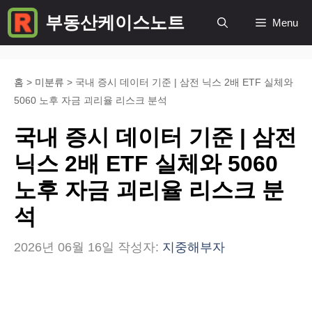
컨
부동산케이스노트
Menu
텐
츠
로
홈
>
미분류
>
국내 증시 데이터 기준 | 삼전 닉스 2배 ETF 실체와
5060 노후 자금 괴리율 리스크 분석
건
너
국내 증시 데이터 기준 | 삼전
뛰
닉스 2배 ETF 실체와 5060
기
노후 자금 괴리율 리스크 분
석
2026년 06월 16일
작성자:
지중해부자