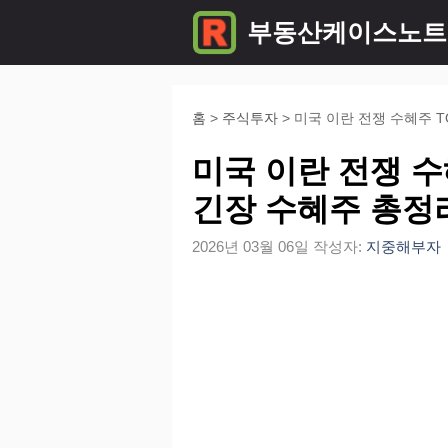
컨
부동산케이스노트
텐
츠
로
홈
>
주식투자
>
미국 이란 전쟁 수혜주 T
건
미국 이란 전쟁 수
너
긴장 수혜주 총정
뛰
2026년 03월 06일
작성자:
지중해부자
기