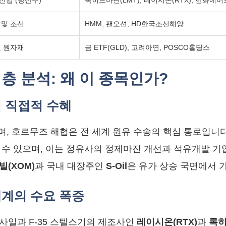
산업 (방산주)
록히드마틴(LMT), 레이시온(RTX), 한화
 및 조선
HMM, 팬오션, HD한국조선해양
및 원자재
금 ETF(GLD), 고려아연, POSCO홀딩스
심층 분석: 왜 이 종목인가?
의 직접적 수혜
며, 호르무즈 해협은 전 세계 원유 수송의 핵심 통로입니다
 수 있으며, 이는 정유사의 정제마진 개선과 석유개발 기
(XOM)
과 국내 대장주인
S-Oil
은 유가 상승 국면에서 
기체계의 수요 폭증
사일과 F-35 스텔스기의 제조사인
레이시온(RTX)
과
록히