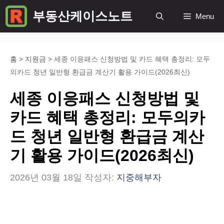
컨
부동산케이스노트
Menu
텐
츠
로
홈
>
지원금
>
세종 이응패스 신청방법 및 카드 혜택 총정리: 모두
의카드 청년 일반형 환급금 계산기 활용 가이드(2026최신)
건
너
세종 이응패스 신청방법 및
뛰
카드 혜택 총정리: 모두의카
기
드 청년 일반형 환급금 계산
기 활용 가이드(2026최신)
2026년 03월 18일
작성자:
지중해부자