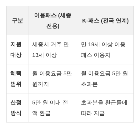
이응패스 (세종
구분
K-패스 (전국 연계)
전용)
지원
세종시 거주 만
만 19세 이상 이응
대상
13세 이상
패스 이용자
혜택
월 이용요금 5만
월 이용요금 5만 원
범위
원까지
초과분
산정
5만 원 이내 전
초과분을 환급률에
방식
액 환급
따라 지급