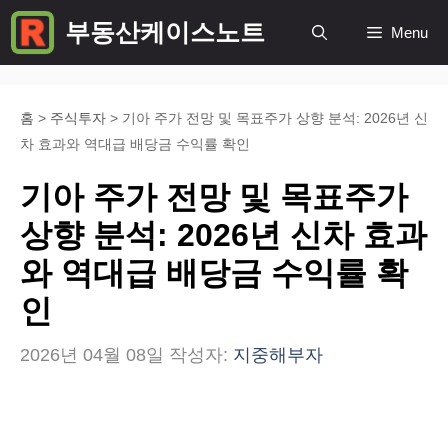
컨
부동산케이스노트
Menu
텐
츠
로
홈
>
주식투자
>
기아 주가 전망 및 목표주가 상향 분석: 2026년 신
차 효과와 역대급 배당금 수익률 확인
건
너
기아 주가 전망 및 목표주가
뛰
상향 분석: 2026년 신차 효과
기
와 역대급 배당금 수익률 확
인
2026년 04월 08일
작성자:
지중해부자