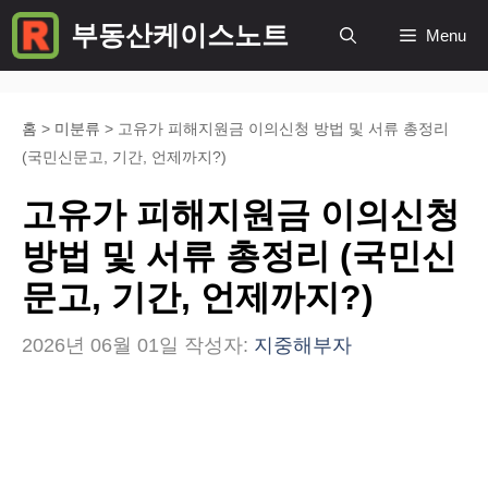
컨
부동산케이스노트
Menu
텐
츠
로
홈
>
미분류
>
고유가 피해지원금 이의신청 방법 및 서류 총정리
(국민신문고, 기간, 언제까지?)
건
너
고유가 피해지원금 이의신청
뛰
방법 및 서류 총정리 (국민신
기
문고, 기간, 언제까지?)
2026년 06월 01일
작성자:
지중해부자