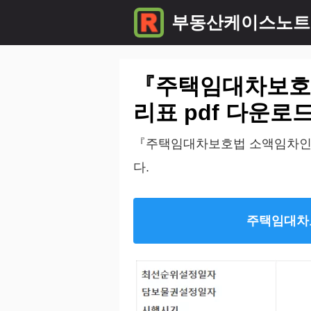
컨
부동산케이스노트
텐
츠
『주택임대차보호법
로
건
리표 pdf 다운로
너
『주택임대차보호법 소액임차인의 
뛰
다.
기
주택임대차보